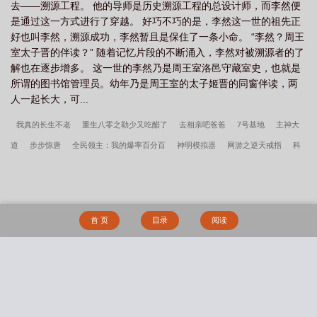
去——溯源工程。 他的导师是历史溯源工程的总设计师，而李然便
是通过这一方式进行了穿越。 好巧不巧的是，李然这一世的祖先正
好也叫李然，溯源成功，李然暂且是保住了一条小命。 “李然？周王
室太子晋的伴读？” 随着记忆片段的不断涌入，李然对被溯源者的了
解也在逐步增多。 这一世的李然乃是周王室洛邑守藏室史，也就是
所谓的图书馆管理员。幼年乃是周王室的太子姬晋的同窗伴读，两
人一起长大，可...
我真的长生不老
重生八零之勒少又吃醋了
去相亲吧爸爸
7号基地
主神大
道
步步惊唐
全民领主：我的爆率百分百
神明模拟器
网游之逆天戒指
科
技巨头
重生过去有空间
盛华
兵王无双
每天都离现形更近一步
陈家洛的
幸福生活
妖皇神宠进化系统
冠军之光
腹黑帝尊，抱一抱
我在亮剑搞援助
重生五十年代有空间
死遁失败，如何达成he结局_定谳
我给你生了个包子
轻
首 页
目录
阅读
浮_期希金
疯了吧，才重生疯批帝王就崩人设
辰卿
影后在无限游戏里杀疯了
国师重生在现代
欢迎来到重生点
田园有喜：憨夫宠入骨
Alpha伪装计划
搜 索