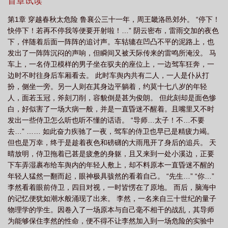
王————————————————————本故事改编自《左
首章试读
传
第1章 穿越春秋太危险 鲁襄公三十一年，周王畿洛邑郊外。 “停下！
快停下！若再不停我等便要开射啦！…” 阴云密布，雷雨交加的夜色
下，伴随着后面一阵阵的追讨声。车轱辘在凹凸不平的泥路上，也
发出了一阵阵沉闷的声响，但瞬间又被天际传来的雷鸣所淹没。 马
车上，一名侍卫模样的男子坐在驭夫的座位上，一边驾车狂奔，一
边时不时往身后车厢看去。 此时车舆内共有二人，一人是仆从打
扮，侧坐一旁。另一人则在其身边平躺着，约莫十七八岁的年轻
人，面若玉冠，斧刻刀削，容貌倒是甚为俊朗。 但此刻却是面色惨
白，好似害了一场大病一般，并是一直昏迷不醒着。且嘴里又不时
发出一些侍卫怎么听也听不懂的话语。 “导师…太子！不…不要
去…” …… 如此奋力疾驰了一夜，驾车的侍卫也早已是精疲力竭。
但也是万幸，终于是趁着夜色和磅礴的大雨甩开了身后的追兵。 天
晴放明，侍卫拖着已甚是疲惫的身躯，且又来到一处小溪边，正要
下车弄湿裹布给车舆内的年轻人敷上，却不料原本一直昏迷不醒的
年轻人猛然一翻而起，眼神极具骇然的看着自己。 “先生…” “你…”
李然看着眼前侍卫，四目对视，一时皆愣在了原地。 而后，脑海中
的记忆便犹如潮水般涌现了出来。 李然，一名来自三十世纪的量子
物理学的学生。因卷入了一场原本与自己毫不相干的战乱，其导师
为能够保住李然的性命，便不得不让李然加入到一场危险的实验中