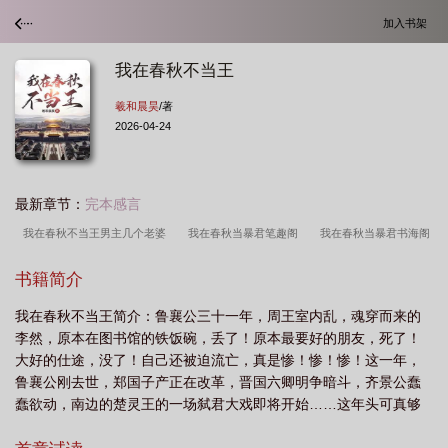
加入书架
我在春秋不当王
羲和晨昊
/著
2026-04-24
最新章节：
完本感言
我在春秋不当王男主几个老婆
我在春秋当暴君笔趣阁
我在春秋当暴君书海阁
网
春秋我在东周当国君
我在春秋为王
我在春秋建座城
我在春秋当暴君
书籍简介
免费阅读
我在春秋不当王的
我在春秋男校当团宠
我在春秋不当王女
我在春秋不当王简介：鲁襄公三十一年，周王室内乱，魂穿而来的
主
我在春秋不当王百度
我在春秋不当王好看吗
我在春秋不当王几个女
李然，原本在图书馆的铁饭碗，丢了！原本最要好的朋友，死了！
主
我在春秋当暴君txt八零
我在春秋不当王百科
我在春秋当暴君书海
大好的仕途，没了！自己还被迫流亡，真是惨！惨！惨！这一年，
阁
我在春秋不当王TXT
我在春秋当贵族
我在春秋不当王百度百科
我在
鲁襄公刚去世，郑国子产正在改革，晋国六卿明争暗斗，齐景公蠢
蠢欲动，南边的楚灵王的一场弑君大戏即将开始……这年头可真够
春秋刑场
我在春秋不当王笔趣阁
我在春秋当暴君
我在春秋当暴君有
乱的，不过没事，谁让这时代遇上我呢？我，李然，我在春秋不当
声
我在春秋当暴君全文