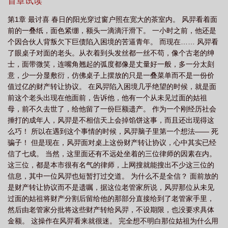
首章试读
形更近一步 txt
每天都离现形更近一步停更
每天都离现形更近一步好看
第1章 最讨喜 春日的阳光穿过窗户照在宽大的茶室内。 风羿看着面
吗
每天都离现形更近一步起点
每天离现形更近一步
每天都离现形更近一步
前的一叠纸，面色紧绷，额头一滴滴汗滑下。 一小时之前，他还是
番外
每天都离现形更近一步的成语
个因合伙人背叛欠下巨债陷入困境的苦逼青年。 而现在…… 风羿看
了眼桌子对面的老头。从衣着到头发丝都一丝不苟，像个古老的绅
士，面带微笑，连嘴角翘起的弧度都像是丈量好一般，多一分太刻
意，少一分显敷衍，仿佛桌子上摆放的只是一叠菜单而不是一份价
值过亿的财产转让协议。 在风羿陷入困境几乎绝望的时候，就是面
前这个老头出现在他面前，告诉他，他有一个从未见过面的姑祖
母，前不久去世了，给他留了一份巨额遗产。 作为一个刚经历社会
捶打的成年人，风羿是不相信天上会掉馅饼这事，而且还出现得这
么巧！ 所以在遇到这个事情的时候，风羿脑子里第一个想法—— 死
骗子！ 但是现在，风羿面对桌上这份财产转让协议，心中其实已经
信了七成。 当然，这里面还有不远处坐着的三位律师的因素在内。
这三位，都是本市很有名气的律师，上网搜就能搜出不少这三位的
信息，其中一位风羿也短暂打过交道。 为什么不是全信？ 面前放的
是财产转让协议而不是遗嘱，据这位老管家所说，风羿那位从未见
过面的姑祖将财产分割后留给他的那部分直接给到了老管家手里，
然后由老管家分批将这些财产转给风羿，不设期限，也没要求具体
金额。 这操作在风羿看来就很迷。 完全想不明白那位姑祖为什么用