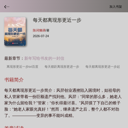
加入书架
每天都离现形更近一步
陈词懒调
/著
2026-07-24
最新章节：
新年写给书友的一封信
离现形更近一步txt百度
每天都距离现形更进一步
每天都离现形更进一步起
点
每天都离现形更近一步百度百科
每天都离现形更近一步女主
每天都离现
书籍简介
形更近一步txt
每天都离现形更近一步 陈词懒调
每天都离现形更近一步免费阅
每天都离现形更近一步简介：风羿创业遇挫陷入困境时，姑祖母的
读
每天都离现形更近一步百度
每天都要离现形更进一步
每天都离现形更近
私人管家带着一份巨额遗产找到他。风羿：“同辈的那么多，她老人
一步txt百度
每天都离现形更近一步完结了吗
每天都离现形更近一步讲的什
家为什么留给我？”管家：“你长得最讨喜。”风羿摸了下自己的锥子
么
每天都离现形更近一步有cp吗
每天离现形更近一步起点
每天都离现形
脸：“她老人家眼光真好！”然而，继承遗产之后，整个人都不对劲
了。——————变异的事不能叫成精。
更近一步最新章节
每天都离现形更近一步有女主吗
每天都离现形更近一步
520
每天都离现形更近一步TXT
每天都离现形更近一步笔趣阁
每天都离现