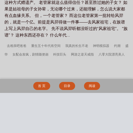
这种方式赠遗产。 老管家就这么值得信任？甚至胜过她的子女？ 如
果是姑祖母的子女孙辈，无论哪个过来，还能理解，怎么说大家都
有点血缘关系。 但，一个老管家？ 而这位老管家第一批转给风羿
的，就是一个亿。前提是风羿得做一件事——去风家祖宅，在族谱
上写上风羿自己的名字。 先不说风羿听都没听过的“风家祖宅”。 “族
谱”？ 这种东西还存在？ 什么年代...
去相亲吧爸爸
重生五十年代有空间
我真的长生不老
神明模拟器
灼潮
盛
华
女配会发疯，剧情随便崩
科技巨头
网游之逆天戒指
八零大院漂亮美人
重生八零之勒少又吃醋了
妖皇神宠进化系统
乘鸾
兵者
主神大道
重生过
去有空间
宝岛有信
大耳贼刘备
最强无敌熊孩子
全民领主：我的爆率百分
百
死遁失败，如何达成he结局_定谳
我给你生了个包子
轻浮_期希金
疯了
首 页
目录
阅读
吧，才重生疯批帝王就崩人设
辰卿
影后在无限游戏里杀疯了
国师重生在现
代
欢迎来到重生点
田园有喜：憨夫宠入骨
Alpha伪装计划
搜 索