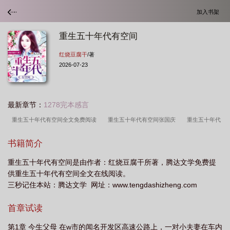
加入书架
重生五十年代有空间
红烧豆腐干
/著
2026-07-23
最新章节：
1278完本感言
重生五十年代有空间全文免费阅读
重生五十年代有空间张国庆
重生五十年代
有空间最新章节
重生五十年代有空间 - 最新章节抢先读正版
重生五十年代有空
书籍简介
间免费阅读
重生50年代有空间
重生五十年代有空间起点
重生五十年代有
重生五十年代有空间是由作者：红烧豆腐干所著，腾达文学免费提
空间 笔趣阁
重生五十年代有空间 红烧豆腐干
赶海重生五十年代有空间
重
供重生五十年代有空间全文在线阅读。
生五十年代有空间红烧豆腐干
重生五十年代有空间的
重生五十年代有空间全文
三秒记住本站：腾达文学 网址：www.tengdashizheng.com
免费阅读无弹窗
重生五十年代有空间笔趣阁
重生五十年代有空间TXT
重生
首章试读
五十年代有空间周娇张国庆
重生五十年代有空间动漫
重生五十年代有空间动
画
重生五十年代有空间周娇
重生五十年代有空间全文
重生五十年代有空间
第1章 今生父母 在w市的闻名开发区高速公路上，一对小夫妻在车内