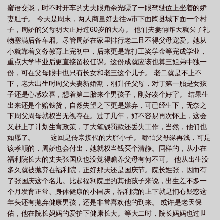
蜜语交谈，时不时开车的丈夫眼角余光瞟了一眼驾驶位上坐着的娇
2k
重生五十年代有空间33言情
重生五十年代有空间免费完整版
重生五十
妻肚子。 今天是周末，两人商量好去往w市下面陶县城下面一个村
年代有空间阅读
子，周娇的父母明天正好过60岁的大寿。 他们夫妻俩昨天就买了礼
物塞满后备车厢。尽管周娇在家里排行老二且不得父母宠爱。她从
小就靠着义务教育上完初中，后来更是靠打工奖学金等完成学业，
重点大学毕业后更直接留校任课。这份成就应该也算三姐弟中独一
份，可在父母眼中也只有长女和老三这个儿子。 老二就是不上不
下，老大出生时周父夫妻新婚期，刚升任父母，对于第一胎是女孩
子还是心感欢喜，想着第二胎来个男孩子，刚好凑个好字。 结果生
出来还是个赔钱货，自然失望之下更是嫌弃，可已经生下，无奈之
下周父周母就权当无视存在。过了几年，好不容易再次怀上，这会
又赶上了计划生育政策，了大笔钱罚款还丢失工作，当然，他们也
如愿了。 ——这回是传宗接代的大胖小子。 哪怕父母缘再浅，可是
该孝顺的，周娇也会付出，她就权当钱买个清静。同样的，从小在
福利院长大的丈夫张国庆也没觉得赡养父母有何不可。 他从出生没
多久就被抛弃在福利院，正好那天还是国庆节。院长姓张，因而有
了张国庆这个名儿。比起福利院里的其他孩子来说，出生差不多一
个月发育正常、身体健康的小国庆，福利院的上下就是扪心疑惑这
年头还有抛弃健康男孩，还是非常喜欢他的到来。 或许是老天保
佑，他在院长妈妈的爱护下健康长大。等大二时，院长妈妈也过世