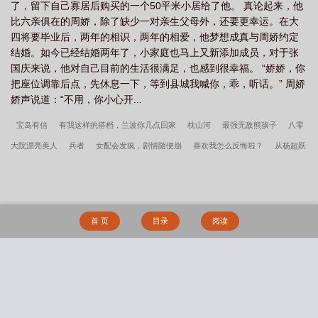
了，留下自己寡居后购买的一个50平米小居给了他。 真论起来，他
比六亲俱在的周娇，除了缺少一对亲生父母外，还要更幸运。在大
四将要毕业后，两年的相识，两年的相爱，他梦想成真与周娇约定
结婚。如今已经结婚两年了，小家庭也马上又新添加成员，对于张
国庆来说，他对自己目前的生活很满足，也感到很幸福。 “娇娇，你
把座位调靠后点，先休息一下，等到县城我喊你，乖，听话。” 周娇
娇声说道：“不用，你小心开...
宝岛有信
有我这样的搭档，兰波你几点回家
枕山河
最强无敌熊孩子
八零
大院漂亮美人
兵者
女配会发疯，剧情随便崩
喜欢我怎么反悔啦？
从杨超跃
开始的恋爱日常
大耳贼刘备
网恋哪有不傻的
女驸马生存指南（探案）
孕晚
期直男虫母崩溃日记
重生过去有空间
重圆无期[男二上位]
我想捞daddy，不想
捞小叔
乘鸾
京港回音[破镜重圆]
被迫送给上司的可怜小O
灼潮
死遁失
首 页
目录
阅读
败，如何达成he结局_定谳
我给你生了个包子
轻浮_期希金
疯了吧，才重生疯
批帝王就崩人设
辰卿
影后在无限游戏里杀疯了
国师重生在现代
欢迎来到重
生点
田园有喜：憨夫宠入骨
Alpha伪装计划
搜 索