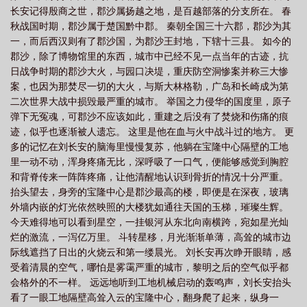
长安记得殷商之世，郡沙属扬越之地，是百越部落的分支所在。 春
度
我真的长生不老角色
我真的长生不老睡了几个
我真的长生不老TXT免
秋战国时期，郡沙属于楚国黔中郡。 秦朝全国三十六郡，郡沙为其
费
我真的长生不老安暖
我真的长生不老笔趣阁
我真的长生不老完整
一，而后西汉则有了郡沙国，为郡沙王封地，下辖十三县。 如今的
版
我真的长生不老最新章节
我真的长生不老 笔
我真的长生不老加
郡沙，除了博物馆里的东西，城市中已经不见一点当年的古迹，抗
日战争时期的郡沙大火，与园口决堤，重庆防空洞惨案并称三大惨
料
我真的长生不老安暖的爸爸
我真的长生不老 初恋璀璨如夏花
我真的长
案，也因为那焚尽一切的大火，与斯大林格勒，广岛和长崎成为第
生不老漫画免费阅读
我真的长生不老同人
我真的长生不老免费阅读
我真的
二次世界大战中损毁最严重的城市。 举国之力侵华的国度里，原子
长生不老安暖结局
我真的长生不老漫画免费
我真的长生不老漫画
我真的长
弹下无冤魂，可郡沙不应该如此，重建之后没有了焚烧和伤痛的痕
迹，似乎也逐渐被人遗忘。 这里是他在血与火中战斗过的地方。 更
生不老同人催眠
我真的长生不老断更
我真的长生不老百科
我真的长生不老
多的记忆在刘长安的脑海里慢慢复苏，他躺在宝隆中心隔壁的工地
漫画全集
我真的长生不老漫画下拉式
我真的长生不老改
我真的长生不老起
里一动不动，浑身疼痛无比，深呼吸了一口气，便能够感觉到胸腔
点
和背脊传来一阵阵疼痛，让他清醒地认识到骨折的情况十分严重。
抬头望去，身旁的宝隆中心是郡沙最高的楼，即便是在深夜，玻璃
外墙内嵌的灯光依然映照的大楼犹如通往天国的玉梯，璀璨生辉。
今天难得地可以看到星空，一挂银河从东北向南横跨，宛如星光灿
烂的激流，一泻亿万里。 斗转星移，月光渐渐单薄，高耸的城市边
际线遮挡了日出的火烧云和第一缕晨光。 刘长安再次睁开眼睛，感
受着清晨的空气，哪怕是雾霭严重的城市，黎明之后的空气似乎都
会格外的不一样。 远远地听到工地机械启动的轰鸣声，刘长安抬头
看了一眼工地隔壁高耸入云的宝隆中心，翻身爬了起来，纵身一