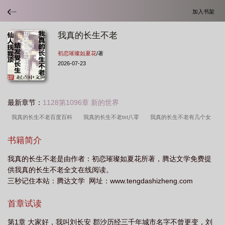
加入书架
我真的长生不老
初恋璀璨如夏花
/著
2026-07-23
最新章节：
1128第1096章 新的世界
我真的长生不老百度百科
我真的长生不老txt八零
我真的长生不老有几个女
主
我真的长生不老免费阅读漫画在线观看
我真的长生不老123读
我真的长
书籍简介
生不老结局
我真的长生不老番外
系统赋我长生
我真的长生不老漫画免费下
我真的长生不老是由作者：初恋璀璨如夏花所著，腾达文学免费提
拉163
我真的长生不老txt
我真的长生不老子言
我真的长生不老好看
供我真的长生不老全文在线阅读。
吗
活着终会无敌
我真的长生不老之柳月望沦陷
我真的长生不老txt百
三秒记住本站：腾达文学 网址：www.tengdashizheng.com
度
我真的长生不老刘长安
我真的长生不老秦雅南
我真的长生不老是不是后
首章试读
宫
我真的长生不老女主
我真的长生不老刘长安百科
我真的长生不老女主角
有几个
我真的长生不老uu
我真的长生不老番外篇资源
我真的长生不老百
第1章 大家好，我叫刘长安 郡沙历经三千年城市名字不曾更变，刘