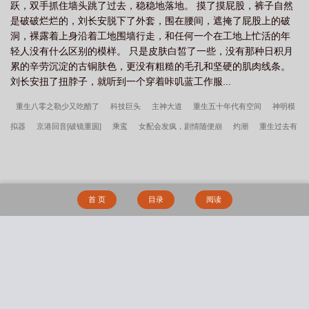
跃，双手抓住墙头跳了过去，稳稳地落地。 摸了摸屁股，裤子自然
是破破烂烂的，刘长安脱下了外套，围在腰间，遮掩了屁股上的破
洞，裸露着上身沿着工地围墙行走，和任何一个在工地上忙活的年
轻人没有什么区别的模样。 只是皮肤白皙了一些，没有那种日积月
累的辛劳沉淀的古铜肤色，更没有粗糙的毛孔和坚硬的肌肉线条。
刘长安扭了扭脖子，就听到一个穿着咔叽蓝工作服...
重生八零之勒少又吃醋了
科技巨头
主神大道
重生五十年代有空间
神明模
拟器
京港回音[破镜重圆]
乘鸾
女配会发疯，剧情随便崩
灼潮
重生过去有
空间
妖皇神宠进化系统
八零大院漂亮美人
盛华
网游之逆天戒指
去相亲
吧爸爸
宝岛有信
最强无敌熊孩子
兵者
全民领主：我的爆率百分百
大耳
贼刘备
死遁失败，如何达成he结局_定谳
我给你生了个包子
轻浮_期希金
疯
首 页
目录
阅读
了吧，才重生疯批帝王就崩人设
辰卿
影后在无限游戏里杀疯了
国师重生在现
代
欢迎来到重生点
田园有喜：憨夫宠入骨
Alpha伪装计划
搜 索