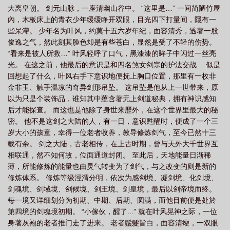
大离皇朝。 剑元山脉，一座清幽山谷中。 “这里是…” 一间简陋竹屋
內，木板床上的青衣少年缓缓睁开双眼，目光四下打量间，隱有一
些呆滯。 少年名为叶风，约莫十五六岁年纪，面容清秀，透著一股
俊逸之气，然此刻其脸色却是有些苍白，显然是受了不轻的伤势。
“看来是被人所救…” 叶风轻呼了口气，黑漆漆的眸子中闪过一丝亮
光。 在这之前，他最后的意识是和四名煞女剑宗的护法交战… 似是
回想起了什么，叶风右手下意识地便抚上胸口位置，那里有一枚非
金非玉、触手温凉的奇异剑形吊坠。 这吊坠是他从上一世带来，原
以为只是个装饰品，谁知其中蕴含著无上剑道秘典，拥有神识感知
后才能探查。 而这也是他除了身世来歷外，在这个世界里最大的秘
密。 他不是这剑之大陆的人，有一日，意识甦醒时，便成了一个三
岁大小的孩童，幸得一位老者收养，教导修炼剑气，至今已然十三
载有余。 剑之大陆，古老相传，在上古时期，曾与天外大千世界互
相联通，然不知何故，位面通道封闭。 至此后，天地能量日渐稀
薄，所能修炼的能量也由灵气转变为了剑气，与之改变的则是新的
修炼体系。 修炼等级涇渭分明，依次为感剑境、凝剑境、化剑境、
剑魂境、剑域境、剑候境、剑王境、剑皇境，最后以剑帝境而终。
每一境又详细划分为初期、中期、后期、圆满，而他目前便是处於
第四境的剑魂境初期。 “小傢伙，醒了...” 就在叶风晃神之际，一位
身著灰袍的老者推门走了进来。 老者鬚髮皆白，面容清癯，一双眼