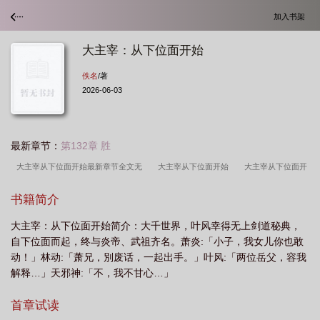
加入书架
大主宰：从下位面开始
佚名
/著
2026-06-03
最新章节：
第132章 胜
大主宰从下位面开始最新章节全文无
大主宰从下位面开始
大主宰从下位面开
始TXT
大主宰有几位从下位面来的
从大主宰开始的
大主宰从下位面开始免
书籍简介
费阅读百度
从大主宰开始的位面穿越之旅
大主宰从下位面开始笔趣阁最新章
大主宰：从下位面开始简介：大千世界，叶风幸得无上剑道秘典，
节
大主宰从下位面开始免费作者摆脱的
大主宰下位面是什么意思
大主宰从
自下位面而起，终与炎帝、武祖齐名。萧炎:「小子，我女儿你也敢
下位面开始笔趣阁
大主宰从下位面开始免费阅读
动！」林动:「萧兄，別废话，一起出手。」叶风:「两位岳父，容我
解释…」天邪神:「不，我不甘心…」
首章试读