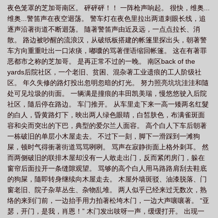
夜色笼罩的芝加哥南区。 砰砰砰！！ 一阵枪声响起。 很快，维奥...
维奥...警笛声在夜空迴荡。 警车灯在夜色里拉出两道刺眼长线，追
逐声沿著街道不断迴荡。 隨著警笛声由近及远，一点点拉长、消
散。 路边被吵醒的流浪汉，从破纸板搭建的帐篷里探出头，朝著警
车方向重重吐出一口浓痰，嘟囔的骂著俚语缩回帐篷。 这在有著罪
恶都市之称的芝加哥。 是再正常不过的一晚。 南区back of the
yards后院社区，一个老旧、贫困、混杂著工业遗痕的工人阶级社
区。 年久失修的路灯投出忽明忽暗的灯光。 努力照亮坑坑洼洼和隨
处可见垃圾的街面。 一辆满是撞痕的丰田凯美瑞，慢悠悠驶入后院
社区，隨后停在路边。 车门推开。 从车里走下来一高一矮两名红髮
的白人，昏黄路灯下，映出两人绿色眼睛，白皙肤色，布满雀斑面
容和尖而突出的下巴，典型的爱尔兰人面容。 高个白人下车后朝著
一栋破旧的单层小木屋走去。 不过下一刻，脚下一滑踩到一滩狗
屎，顿时气得衝著街道骂骂咧咧。 骂声在寂静街面上格外刺耳。 然
而两侧破旧的联排木屋却没有一人敢走出门，反而紧闭房门，躲在
窗帘后面拉开一条缝隙观望。 骂够的高个白人用马路路肩刮去鞋底
的狗屎，隨即转身继续向木屋走去。 木屋外墙斑驳、油漆脱落、门
窗老旧、院子杂草丛生、杂物乱堆。 两人似乎已经来过无数次，熟
络的来到门前，一边抬手用力拍著松垮木门，一边大声嚷嚷著。 “亚
瑟，开门，是我，肖恩！” 木门发出吱呀一声，缓缓打开。 出现一