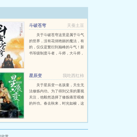
斗破苍穹
天蚕土豆
关于斗破苍穹这里是属于斗气
的世界，没有花俏艳丽的魔法，有
的，仅仅是繁衍到巅峰的斗气！新
书等级制度斗者，斗师，大斗师，
斗灵，斗王，斗皇，斗宗，斗尊，
斗圣，斗帝。想要知道异界的斗气
在发展到巅峰之后...
星辰变
我吃西红柿
关于星辰变一名孩童，天生无
法修炼内功。为了得到父亲的重视
关注，他毅然选择了修炼痛苦艰难
的外功。春去秋来，时光如梭，这
个孩童长大了变成了一名青年，真
正改变他的命运，是一颗流星化作
的神秘晶石流星泪。这颗流星泪在
青年无...
者欣赏。