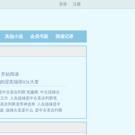
登录
注册
其他小说
会员书架
阅读记录
、
开始阅读
样的涅芙瑞塔92k大章
是中古圣吉列斯 笔趣阁
中古战锤古
的立方
人在战锤是中古圣吉列斯笔
古圣吉列斯龙帝神选奇
人在战锤是中
防盗
战锤古圣是什么
是中古圣吉列斯
圣吉列斯免费
人在战锤，是中古圣吉