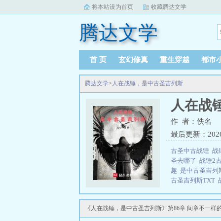
将本站设为首页
收藏腾达文学
腾达文学
首 页
玄幻修真
重生穿越
都市
腾达文学
>
人在战锤，是中古圣吉列斯
人在战
作 者：佚名
最后更新：2026-0
古圣中古战锤
战
圣去哪了
战锤2
趣
是中古圣吉列
古圣吉列斯TXT
TXT
中古战锤人
列斯简介：人在
《人在战锤，是中古圣吉列斯》第86章 间章不一样的