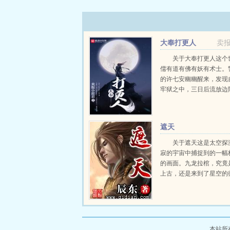
大奉打更人
卖
关于大奉打更人这个
儒有道有佛有妖有术士。
的许七安幽幽醒来，发现
牢狱之中，三日后流放边
的目的只是自保，顺便在
人权的社会里当个富家翁
日。多年后，许七...
遮天
关于遮天这是太空探
寂的宇宙中捕捉到的一幅
的画面。九龙拉棺，究竟
上古，还是来到了星空的
个浩大的仙侠世界，光怪
秘无尽。热血似火山沸腾
瀚海汹涌，欲望如深渊无
路，踏歌行...
本站所