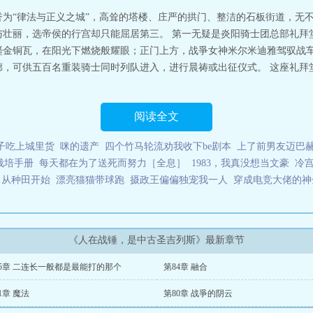
誉为“律法与正义之城”，高耸的塔楼、庄严的拱门、整洁的石板街道，无
与壮丽，选帝侯的行宫却只能屈居第三。 第一无疑是炎阳骑士团总部礼拜
鎏金铜瓦，在阳光下燃烧般耀眼；正门上方，战爭女神米尔米迪雅驾驭战
廊，可供五百名重装骑士同时列队进入，进行晨祷或出征仪式。 这座礼拜
阅读全文
子吃上城里货
咪的遗产
四个竹马轮流劝我收下be剧本
上了前男友迈巴
栽培手册
每天都在为了送死而努力［全息］
1983，我真没想当文豪
冷
，从种田开始
漂亮猫猫带球跑
摄政王偏偏独宠我一人
穿成电竞大佬的神
《人在战锤，是中古圣吉列斯》最新章节
85章 二连长一般都是最能打的那个
第84章 融合
1章 魔法
第80章 战爭的阴云