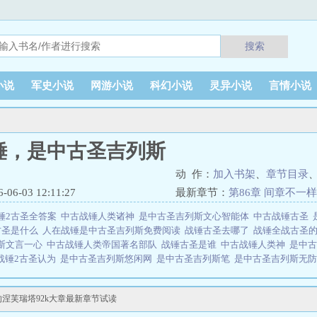
搜索
小说
军史小说
网游小说
科幻小说
灵异小说
言情小说
锤，是中古圣吉列斯
动 作：
加入书架
、
章节目录
6-03 12:11:27
最新章节：
第86章 间章不一
锤2古圣全答案
中古战锤人类诸神
是中古圣吉列斯文心智能体
中古战锤古圣
古圣是什么
人在战锤是中古圣吉列斯免费阅读
战锤古圣去哪了
战锤全战古圣
斯文言一心
中古战锤人类帝国著名部队
战锤古圣是谁
中古战锤人类神
是中
战锤2古圣认为
是中古圣吉列斯悠闲网
是中古圣吉列斯笔
是中古圣吉列斯无
类
是中古圣吉列斯作者龙帝神选
是中古圣吉列斯作者龙帝神
人在战锤是中古
战锤，是中古圣吉列斯
涅芙瑞塔92k大章最新章节试读