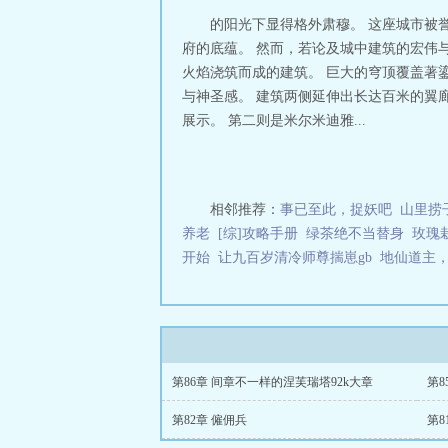
的阳光下显得格外肃穆。 这座城市被
府的底蕴。 然而，若论及城中建筑的宏伟
火焰浇筑而成的建筑。 巨大的穹顶覆盖著
与神圣感。 建筑两侧延伸出长达百米的翼
展示。 第二则是米尔米迪雅...
相邻推荐：
事已至此，捉妖吧
山里捞
养老
[综]攻略手册
绿茶绝不当替身
玫瑰
开始
让九百岁清冷师尊揣崽gb
地仙道主
第86章 间章不一样的涅芙瑞塔92k大章
第
第82章 僱佣兵
第8