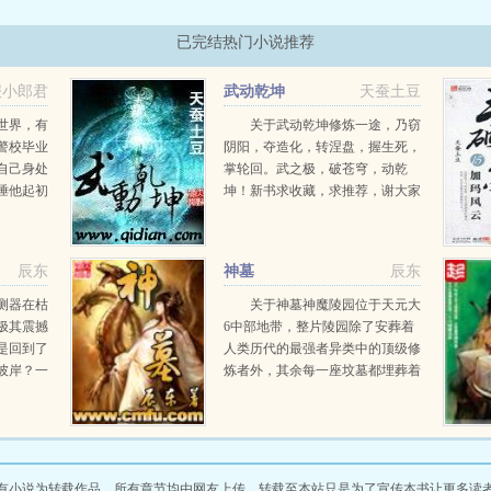
已完结热门小说推荐
报小郎君
武动乾坤
天蚕土豆
世界，有
关于武动乾坤修炼一途，乃窃
警校毕业
阴阳，夺造化，转涅盘，握生死，
自己身处
掌轮回。武之极，破苍穹，动乾
陲他起初
坤！新书求收藏，求推荐，谢大家
这个没有
onno...
悠闲度
辰东
神墓
辰东
测器在枯
关于神墓神魔陵园位于天元大
极其震撼
6中部地带，整片陵园除了安葬着
是回到了
人类历代的最强者异类中的顶级修
彼岸？一
炼者外，其余每一座坟墓都埋葬着
陆离，神
一位远古的神或魔，这是一片属于
，激情若
神魔的安息之地。一个平凡的青年
止境登天
死去万载岁月之后，从远古神墓中
复活而出，望...
有小说为转载作品，所有章节均由网友上传，转载至本站只是为了宣传本书让更多读