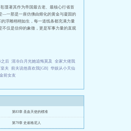
不彰显著其作为帝国最古老、最核心行省首
堂—一那是一座仿佛由熔化的黄金与凝固的
车的浮雕栩栩如生，每一道线条都充满力量
堂不仅是信仰的象徵，更是军事力量的直观
赫之后
清冷白月光她追悔莫及
全家大佬我
宫皇夫
前夫说他喜欢我[GB]
华娱从小天仙
金前女友
第83章 圣血天使的標准
第79章 史崔格尼人