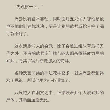
“先观察一下。”
周云没有轻举妄动，同时面对五只蛇人哪怕是他
也不能做到速战速决，要是让別的武师或蛇人捡了漏
可就不好了。
这次清剿蛇人的会武，除了会通过组队背后捅刀
子之外，还有的武师专门找与蛇人廝杀得筋疲力尽的
武师，將其杀害后夺走那人的蛇耳。
各种残害同族的手法花样繁多，就连周云都觉得
涨了见识，所以他更为小心谨慎了。
八只蛇人在洞穴之中，正撕咬著几个人族武师的
尸体，其场面血腥无比。