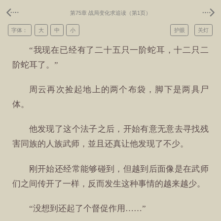
第75章 战局变化求追读（第1页）
字体：
大
中
小
护眼
关灯
“我现在已经有了二十五只一阶蛇耳，十二只二
阶蛇耳了。”
周云再次捡起地上的两个布袋，脚下是两具尸
体。
他发现了这个法子之后，开始有意无意去寻找残
害同族的人族武师，並且还真让他发现了不少。
刚开始还经常能够碰到，但越到后面像是在武师
们之间传开了一样，反而发生这种事情的越来越少。
“没想到还起了个督促作用……”