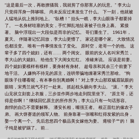
“这是最后一次，再敢撩骚我，我就剪了你那害人的玩意。” 李大山
只觉得浑身一阵哆嗦。 尚未反应过来发生了什么。 下一刻，他就被
人猛地从炕上推到地上。 “臥槽！” 抬头一瞧，李大山眼珠子都要掉
了。 一名身材哇塞的美女，手忙脚乱地扯著被子往身上裹。 紧接
著。 脑中浮现出一大段似是而非的记忆。 哥们重生了。 1961年，
夏天。 伴隨著记忆回放，李大山更懵了。 家还是哪个家。 大致情况
也都没变。 唯有一件事情发生了变化。 原时空，老哥一个的他。 这
辈子多了四个媳妇，还有…… 两个闺女。 眼前的女人名叫宋秀兰，
李大山的大媳妇。 给他生下大闺女红红。 准確来说。 应该是前妻。
四个媳妇要模样有模样，要身材有身材。 趁母亲和其余三个前妻下
地干活。 人嫌狗不待见的原主，连哄带骗地缠著宋秀兰那啥。 “狗
眼珠子往哪看呢，有本事你別离婚啊！” 对上李大山那双贼眉鼠眼的
眼睛，宋秀兰就气不打一处来。 抓起枕头砸向李大山。 “滚。” 李大
山见状立刻套上衣服，三步並作两步地走到院里坐下。 “原主哥，还
得是你啊！” 继续回忆原主的所作所为，李大山只有一句话形容。
彪悍的自己不需要解释。 潘安长相，嘴强王者。 根正苗红的僱农子
弟。 画大饼赛道的领军人物。 前身靠著一张嘴和红得发紫的出身，
娶一个离一个。 先后忽悠四个极品美女嫁他为妻。 瘪犊子艹的！ 脑
子纯是被驴踢了。 前...