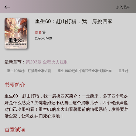
加入书架
重生60：赶山打猎，我一肩挑四家
佚名
/著
2026-07-09
最新章节：
第203章 全程火力压制
重生1960赶山打猎养全家短剧
重生1960赶山打猎我带全家顿顿吃肉
重生赶
山打猎肩挑三家
重生60赶山打猎记
重生60赶山打猎养活一家人全集免费
书籍简介
观
重生1960赶山打猎康健
重生60赶山打猎我让家人顿顿
重生赶山
重生60：赶山打猎，我一肩挑四家简介：一觉醒来，多了四个乾妹
人
重生60赶山打猎小满短剧
重生60赶山打猎第三季
妹是什么感受？关键老娘还不认自己这个混帐儿子，四个乾妹妹也
对自己冷眼相看！重生61的李大山看著眼前的情报系统，发誓要养
活全家，让乾妹妹们死心塌地！
首章试读