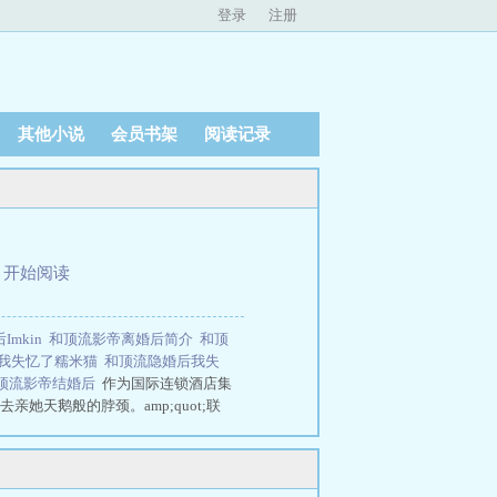
登录
注册
其他小说
会员书架
阅读记录
、
开始阅读
Imkin
和顶流影帝离婚后简介
和顶
我失忆了糯米猫
和顶流隐婚后我失
顶流影帝结婚后
作为国际连锁酒店集
她天鹅般的脖颈。amp;quot;联
流影后O闪婚后