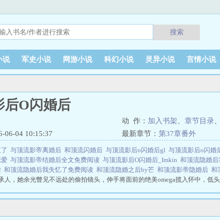
搜索
小说
军史小说
网游小说
科幻小说
灵异小说
言情小说
影后O闪婚后
动 作：
加入书架
、
章节目录
6-04 10:15:37
最新章节：
第37章番外
红了
与顶流影帝离婚后
和顶流闪婚后
与顶流影后o闪婚后gl
与顶流影后o闪婚后
恋爱
与顶流影帝结婚后全文免费阅读
与顶流影后O闪婚后_Imkin
和顶流隐婚后
读
和顶流隐婚后我失忆了免费阅读
和顶流隐婚之后by芒
和顶流影帝隐婚后
和
继承人，她余光瞥见不远处的偷拍镜头，伸手将面前的绝美omega揽入怀中，低头去亲
。”“你让开一点，我的左脸很好看，你挡住了。”冷艳的omega不满道。与顶