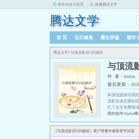
将本站设为首页
收藏腾达文学
腾达文学
首 页
玄幻修真
重生穿越
都市
腾达文学
>
与顶流影后O闪婚后
与顶流
作 者：Imkin
最后更新：2026-0
和顶流隐婚后我
流影后谈恋爱的
忆了全文免费阅
团的纨绔Alpha
姻？各取所需罢了
《与顶流影后O闪婚后》第37章番外最新章节试读