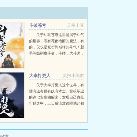
斗破苍穹
天蚕土豆
关于斗破苍穹这里是属于斗气
的世界，没有花俏艳丽的魔法，有
的，仅仅是繁衍到巅峰的斗气！新
书等级制度斗者，斗师，大斗师，
斗灵，斗王，斗皇，斗宗，斗尊，
斗圣，斗帝。想要知道异界的斗气
在发展到巅峰之后...
大奉打更人
卖报小郎君
关于大奉打更人这个世界，有
儒有道有佛有妖有术士。警校毕业
的许七安幽幽醒来，发现自己身处
牢狱之中，三日后流放边陲他起初
的目的只是自保，顺便在这个没有
人权的社会里当个富家翁悠闲度
日。多年后，许七...
者欣赏。