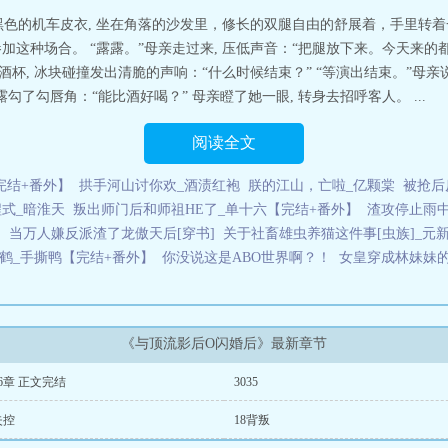
色的机车皮衣, 坐在角落的沙发里，修长的双腿自由的舒展着，手里转着一
参加这种场合。 “露露。”母亲走过来, 压低声音：“把腿放下来。今天来的都是
酒杯, 冰块碰撞发出清脆的声响：“什么时候结束？” “等演出结束。”母
勾了勾唇角：“能比酒好喝？” 母亲瞪了她一眼, 转身去招呼客人。 ...
阅读全文
完结+番外】
拱手河山讨你欢_酒渍红袍
朕的江山，亡啦_亿颗棠
被抢后
式_暗淮天
叛出师门后和师祖HE了_单十六【完结+番外】
渣攻停止雨
】
当万人嫌反派渣了龙傲天后[穿书]
关于社畜雄虫养猫这件事[虫族]_元
鹤_手撕鸭【完结+番外】
你没说这是ABO世界啊？！
女皇穿成林妹妹
《与顶流影后O闪婚后》最新章节
6章 正文完结
3035
失控
18背叛