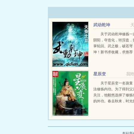
武动乾坤
关于武动乾坤修炼一
阴阳，夺造化，转涅盘，
掌轮回。武之极，破苍穹
坤！新书求收藏，求推荐
onno...
星辰变
我
关于星辰变一名孩童
法修炼内功。为了得到父
关注，他毅然选择了修炼
的外功。春去秋来，时光
个孩童长大了变成了一名
正改变他的命运，是一颗
的神秘晶石流星泪。这颗
青年无...
本站所