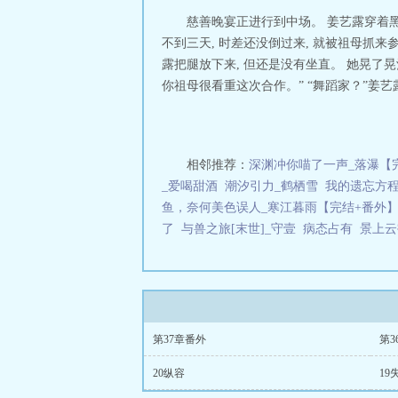
慈善晚宴正进行到中场。 姜艺露穿着黑
不到三天, 时差还没倒过来, 就被祖母抓来
露把腿放下来, 但还是没有坐直。 她晃了晃
你祖母很看重这次合作。” “舞蹈家？”姜艺露
相邻推荐：
深渊冲你喵了一声_落瀑【
_爱喝甜酒
潮汐引力_鹤栖雪
我的遗忘方程
鱼，奈何美色误人_寒江暮雨【完结+番外
了
与兽之旅[末世]_守壹
病态占有
景上云
第37章番外
第3
20纵容
19