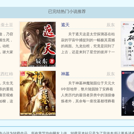
已完结热门小说推荐
天蚕土豆
遮天
辰东
途，乃窃
关于遮天这是太空探测器在枯
握生死，
寂的宇宙中捕捉到的一幅极其震撼
，动乾
的画面。九龙拉棺，究竟是回到了
，谢大家
上古，还是来到了星空的彼岸？一
个浩大的仙侠世界，光怪陆离，神
秘无尽。热血似火山沸腾，激情若
瀚海汹涌，欲望如深渊无止境登天
吃西红柿
神墓
辰东
路，踏歌行...
，天生无
关于神墓神魔陵园位于天元大
亲的重视
6中部地带，整片陵园除了安葬着
痛苦艰难
人类历代的最强者异类中的顶级修
如梭，这
炼者外，其余每一座坟墓都埋葬着
青年，真
一位远古的神或魔，这是一片属于
流星化作
神魔的安息之地。一个平凡的青年
流星泪在
死去万载岁月之后，从远古神墓中
复活而出，望...
有小说为转载作品，所有章节均由网友上传，转载至本站只是为了宣传本书让更多读