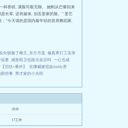
杯香槟, 满脸写着无聊。 她刚从巴黎回来
长辈, 还有媒体, 别丢姜家的脸。” 姜艺
亲说：“今天请的是国内最年轻的首席舞蹈家,
反向驯服了雌主_东方月遥
修真界打工实录
中追妻
咸鱼暗卫也能当皇后吗
一心当咸
新【完结+番外】
在挪威被混血daddy养
的那些事
秀才家的小夫郎
2030
17工作