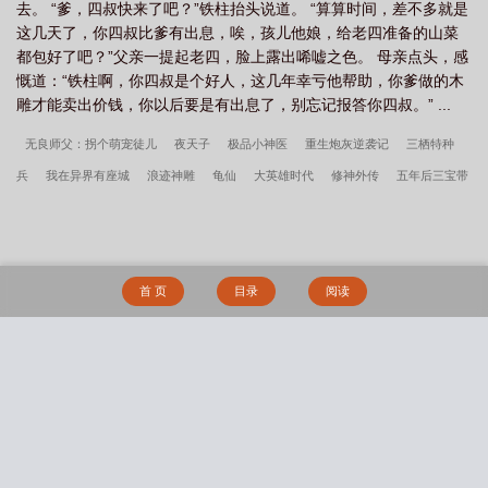
逢
仙逆等级境界划分详解
仙逆132集抢先看
仙逆133
仙逆影视
去。 “爹，四叔快来了吧？”铁柱抬头说道。 “算算时间，差不多就是
这几天了，你四叔比爹有出息，唉，孩儿他娘，给老四准备的山菜
化
仙逆150
仙逆125集
仙逆3d动漫爆火出圈
仙逆127集
仙逆周
都包好了吧？”父亲一提起老四，脸上露出唏嘘之色。 母亲点头，感
佚
仙逆帝剑剑灵结局
仙逆百度百科
仙逆雷兽
仙逆在线阅读完整
慨道：“铁柱啊，你四叔是个好人，这几年幸亏他帮助，你爹做的木
版
仙逆最新一集133
仙逆118集更新
仙逆114预告
仙逆古茗联名
仙
雕才能卖出价钱，你以后要是有出息了，别忘记报答你四叔。” ...
逆最新一集139
仙逆妖将大比
仙逆动漫在线看
仙逆游戏手机版
仙逆在
无良师父：拐个萌宠徒儿
夜天子
极品小神医
重生炮灰逆袭记
三栖特种
线148集
仙逆王平
仙逆柳眉
仙逆拓森灭神矛
仙逆最新一集142
仙
兵
我在异界有座城
浪迹神雕
龟仙
大英雄时代
修神外传
五年后三宝带
逆天逆珠里面的人是谁
仙逆第119集
仙逆动漫在线
仙逆听书自动播放全集
她炸了大佬集团
师父又掉线了
重生之征战三国
笑傲武侠世界
武侠：开局奖
在线
仙逆116集完整版
仙逆130
仙逆146集预告
仙逆动漫
仙逆动漫
励满级神功
永恒圣王
天下第一妖孽
我只想熬死你们，别逼我打死你们
福宝
更新时间
仙逆最新一集141
仙逆120集问鼎
仙逆境界划分
仙逆剧场版
三岁半，她被八个舅舅团宠了
楚南璃夜司珩
侯爵夫人今天还是没有发现(婚后,
王林红发新模曝光
仙逆116预告
仙逆第136集被曝抄袭凡人
仙逆141集泄露
首 页
目录
阅读
1v1)
春花傳
滄瀾沉珠，欲海成淵
公主的小娇奴（NPH，男生子）
遭殃
版
仙逆成毅接了吗
仙逆最新一集143
仙逆117最新更新
仙逆姚惜
（1v1，校园h）
穿越黄油世界，用系统拯救（爆焯）女主角们！
耽美女配绑定
雪
仙逆第134集
仙逆帝剑
仙逆137
仙逆墨智什么修为
仙逆王平的
攻略系统后（弯掰直）
万人迷什么的不要啊（强制NPH）
提线木偶【nph】
结局
仙逆107
仙逆王林新建模
仙逆在线观看高清
仙逆手游
仙逆
搜 索
江河未竭
132集罗天星域开启
仙逆在线播放观看视频
仙逆125
仙逆望月
仙逆虎
袍结局
仙逆战天道获得游戏版号
仙逆境界
仙逆最新消息