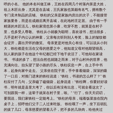
呼的小名。 他的本名叫做王林，王姓在四周几个村落内算是大姓，
逆123集预告
仙逆发行时间
仙逆天运子是什么修为
仙逆视频在线观
祖上木匠出身，尤其是在县城，王氏家族也算颇有名气，拥有数个
看
仙逆动漫在线观看多少集
仙逆127贝罗新形象曝光
仙逆最新一集
专门卖木制品的店铺。 铁柱的父亲是家族内庶出的次子，不能接管
117
仙逆古神觉醒获得游戏版号
仙逆最新一集119
仙逆妖帝什么修
家族要务，而是在成婚后离开县城，在此地村庄定居。 由于有一手
精湛的木匠活儿，铁柱家境也算小康，吃穿不愁，就算是在村子
为
仙逆申公虎最后结局
仙逆游戏官网
仙逆申公虎
仙逆等级境界划
里，也多受人尊敬。 铁柱从小就极为聪明，喜欢读书，想法很多，
分
仙逆130集预告了
仙逆129
仙逆动漫151
仙逆虎咆
仙逆动漫在线
几乎是村子内公认的神童，父亲每次听到别人夸奖，脸上的皱纹都
观看高清
仙逆在线观看完整观看
仙逆墨智是谁
仙逆动漫全集观看
仙逆
会绽开，露出开怀的微笑。 母亲更是对他关心有佳，可以说从小到
大，铁柱都是生活在父母的慈爱之中，他知道父母对他期望很高，
112最新一集
仙逆121最新一集
仙逆148
仙逆孙云
仙逆动漫在线观看高
别人家的孩子在他这个年纪都已经下地干农活了，可他却在家读
清全集完整版高清星辰影院
仙逆司徒南最后的结局
仙逆在线看
仙逆
书。 书读的多了，想法自然也就随之而来，对于山村外的世界，他
124
仙逆最新一集
仙逆txt完整版
仙逆之浮邪柳眉
仙逆天运子
仙逆
充满向往。抬头望了望小路的尽头，铁柱叹息一声，合上手中书
弑仙之战
本，起身向家中走去。 父亲坐在院子里，手中拿着烟袋，深深的吸
仙逆123
仙逆149集预告
仙逆在线播放
仙逆王林图片
仙
了一口后，对推门进来的铁柱说道：“铁柱，书读的怎么样了？” 铁
逆122
仙逆罗天星域新篇章开启
仙逆142
仙逆第107集
仙逆119预
柱应付了几句，父亲磕了磕烟袋，起身说道：“铁柱啊，你要好好读
告
仙逆等级划分
仙逆最新一集在线观看
仙逆114
仙逆妖灵之地
仙
书，明年就是县里大考了，你以后有没有出息，可就全看这次了，
逆妖帝古云沌
仙逆红蝶结局
仙逆游戏
仙逆110最新一集
仙逆火妖
可别跟我一样，这辈子就呆在村子里，唉。” “行了，你天天叨叨，
要我说，我们家铁柱一定能考上。”铁柱的母亲，端着饭菜放在院内
郡
仙逆128集
仙逆在线观看
仙逆雷仙殿
仙逆李元最后怎么样了
仙
桌子上，招呼他们父子二人过来吃饭。 铁柱哦了一声，坐下后胡乱
逆李元
仙逆动漫电影全集观看
仙逆111最新一集
仙逆王林与孙泰正式重
的拔了几口，母亲慈爱的望着儿子，把不多的几块肉，给他夹过