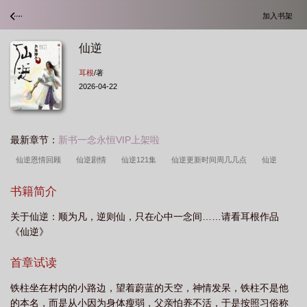
加入书架
仙逆
耳根
/著
2026-04-22
最新章节：
新书一念永恒VIP上架啦
仙逆恩情回顾
仙逆剧情
仙逆121集
仙逆更新时间周几几点
仙逆
115
仙逆动画在线观看
仙逆周佚脱困传许立国剑意
仙逆129集预告
仙
书籍简介
逆108集抢先看
仙逆109最新一集
仙逆152
仙逆王林魔化
仙逆动漫129
关于仙逆：顺为凡，逆则仙，只在心中一念间……请看耳根作品
预告
仙逆h5
仙逆动漫在线观看高清全集
仙逆最新一集137
仙逆147提
《仙逆》
前看
仙逆在线观看高清完整版动漫在线观看
仙逆妖帝的老祖
仙逆王
林
仙逆116
仙逆112
仙逆手游官网
仙逆动画高能剧情引爆
仙逆141
首章试读
集预告
仙逆在线看动漫
仙逆白薇
仙逆等级划分详细介绍
仙逆131集抢
铁柱坐在村内的小路边，望着蔚蓝的天空，神情发呆，铁柱不是他
先看
仙逆全文阅读
仙逆墨非是谁
仙逆122集
仙逆抢先观看116
仙
的本名，而是从小因为身体瘦弱，父亲怕养不活，于是按照习俗称