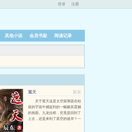
登录
注册
其他小说
会员书架
阅读记录
环，找一份大家眼中的体面工作，安安稳稳的在城
遮天
辰东
关于遮天这是太空探测器在枯
寂的宇宙中捕捉到的一幅极其震撼
的画面。九龙拉棺，究竟是回到了
上古，还是来到了星空的彼岸？一
个浩大的仙侠世界，光怪陆离，神
秘无尽。热血似火山沸腾，激情若