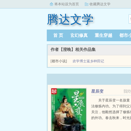
将本站设为首页
收藏腾达文学
腾达文学
首 页
玄幻修真
重生穿越
都市
作者【澄晚】相关作品集
[都市小说]
农学博士返乡种田记
女主云卿绿毛猫控肤白貌美大长腿，男主顾宴画师
市落脚。然而，突然出现的意外，不仅让她觉醒了一部
星辰变
我
关于星辰变一名孩童
法修炼内功。为了得到父
关注，他毅然选择了修炼
的外功。春去秋来，时光
个孩童长大了变成了一名
正改变他的命运，是一颗