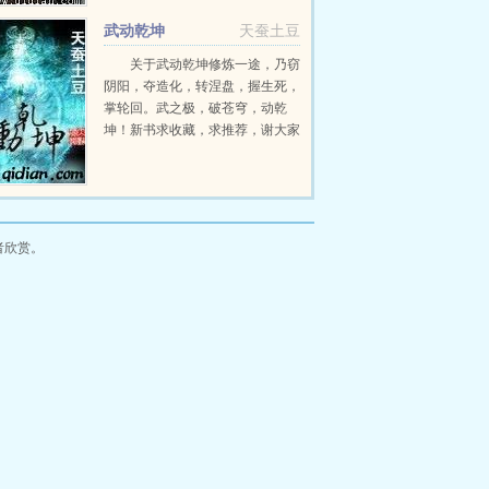
瀚海汹涌，欲望如深渊无止境登天
武动乾坤
天蚕土豆
路，踏歌行...
关于武动乾坤修炼一途，乃窃
阴阳，夺造化，转涅盘，握生死，
掌轮回。武之极，破苍穹，动乾
坤！新书求收藏，求推荐，谢大家
onno...
者欣赏。