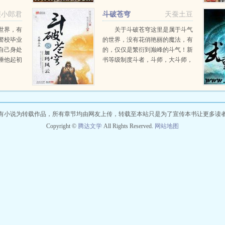
流星泪在
死去万载岁月之后，从远古神墓中
报小郎君
斗破苍穹
天蚕土豆
复活而出，望...
世界，有
关于斗破苍穹这里是属于斗气
警校毕业
的世界，没有花俏艳丽的魔法，有
自己身处
的，仅仅是繁衍到巅峰的斗气！新
陲他起初
书等级制度斗者，斗师，大斗师，
这个没有
斗灵，斗王，斗皇，斗宗，斗尊，
悠闲度
斗圣，斗帝。想要知道异界的斗气
在发展到巅峰之后...
有小说为转载作品，所有章节均由网友上传，转载至本站只是为了宣传本书让更多读
Copyright ©
腾达文学
All Rights Reserved.
网站地图