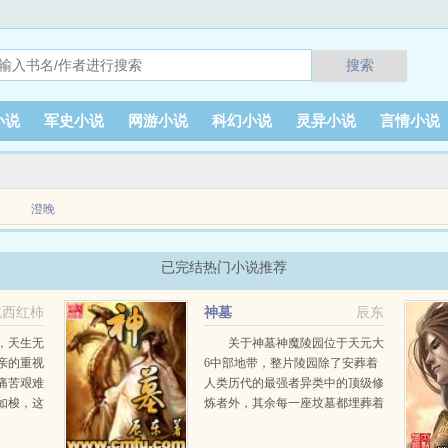
搜索
小说
军史小说
网游小说
科幻小说
灵异小说
言情小说
澄晚
手控游戏制作人云卿，从小山村一步步努力，成为顶级大学的博士。原本她应该借着光
已完结热门小说推荐
分神...
吃西红柿
神墓
辰东
，天生无
关于神墓神魔陵园位于天元大
亲的重视
6中部地带，整片陵园除了安葬着
痛苦艰难
人类历代的最强者异类中的顶级修
如梭，这
炼者外，其余每一座坟墓都埋葬着
青年，真
一位远古的神或魔，这是一片属于
流星化作
神魔的安息之地。一个平凡的青年