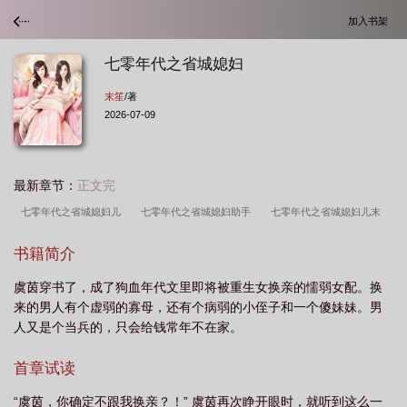
加入书架
七零年代之省城媳妇
末笙
/著
2026-07-09
最新章节：
正文完
七零年代之省城媳妇儿
七零年代之省城媳妇助手
七零年代之省城媳妇儿末
笙
七零年代城市生活
七零年代之省城媳妇虞茵
七零年代城里人
七零年
书籍简介
代之省城媳妇TXT
七零年代省城媳妇末笙
七零之城里媳妇
七零年代之省城
虞茵穿书了，成了狗血年代文里即将被重生女换亲的懦弱女配。换
媳妇 末笙
七零年代之省城媳妇末笙百度
七零年代之省城媳妇txt
七零年代
来的男人有个虚弱的寡母，还有个病弱的小侄子和一个傻妹妹。男
之省城媳妇番外
七零年代之省城媳妇笔末笙
七零年代省城媳妇大结局
七零
人又是个当兵的，只会给钱常年不在家。
年代之省城媳妇17
七零年代小媳妇程程
七零年代之省城媳妇在线阅读
七
首章试读
零年代之省城媳妇 作者末笙
七零年代之省城媳妇儿全文免费阅读笔趣阁
七零
年代之省城媳妇笔末笙笔趣阁
七零年代之省城媳妇全文免费阅读
七零年代之省
“虞茵，你确定不跟我换亲？！” 虞茵再次睁开眼时，就听到这么一