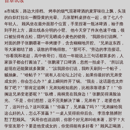
司不要我，我妈嫌我丟人......风哥，別赶我走，我很有用的
首章试读
a市城东，路边大排档。 烤串的烟气混著啤酒的麦芽味往上飘，头顶
的白炽灯拉出一圈昏黄的光晕。 几张塑料桌拼在一起，坐了七八个
年轻人。 顾风坐在最外面那个位置，手里捏著一瓶冰啤酒，袖子擼
到手肘上方，露出线条分明的小臂。 他今天穿了件灰色速干t恤，领
口被扯得有点松，隱约可见晒成小麦色的锁骨。 “我跟你们说啊。”
对面的胖子张鹏嚼著一串烤腰子，含含糊糊地开腔。 “兄弟这东西，
等大家都结了婚，该散的早晚得散。” “那可不。”旁边的李浩接话。
“你看我和老赵，高中铁哥们，现在一年能说上三句话都算多的，人
家孩子都会打酱油了。” 张鹏灌了口啤酒，忽然一拍桌子。 “所以说
趁现在还能聚就多聚聚，” “誒我跟你们说，我昨天刷到一个帖子，
贼抽象。” “啥帖子？” “就有人在论坛上討论，如果你最好的兄弟变
成女的，你会怎么办？” 桌上瞬间炸开了锅。 “我去，这话题也太炸
裂了吧？” “那肯定追啊！兄弟知根知底的，比相亲靠谱多了！” “你
搁这兄弟变老婆呢？” “臥槽，南桐竟在我身边！” 张鹏笑得满脸油
光。 “不是，你们想想，这不完美解决了嘛，兄弟有了，老婆也有
了，这叫什么？这叫双贏！” “你贏了，兄弟贏了吗？” “兄弟嫁给我
这么好的人，怎么不算贏？” 一桌人笑得前仰后合。 李浩拿胳膊肘
懟了懟顾风。 “风哥你也说说唄，你那个好兄弟叫啥来著，苏宇？大
学室友那个？要是他变成女的，你觉得能有多好看？” 顾风正喝酒，