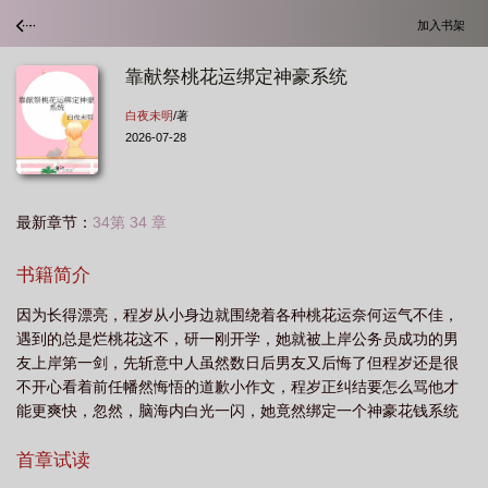
加入书架
靠献祭桃花运绑定神豪系统
白夜未明
/著
2026-07-28
最新章节：
34第 34 章
书籍简介
因为长得漂亮，程岁从小身边就围绕着各种桃花运奈何运气不佳，
遇到的总是烂桃花这不，研一刚开学，她就被上岸公务员成功的男
友上岸第一剑，先斩意中人虽然数日后男友又后悔了但程岁还是很
不开心看着前任幡然悔悟的道歉小作文，程岁正纠结要怎么骂他才
能更爽快，忽然，脑海内白光一闪，她竟然绑定一个神豪花钱系统
系统：是否献祭桃花运获得财运？程岁：愿意愿意愿意愿意！愿意
键差点儿按烂掉的时候，伴随着一个简单粗暴的拉黑前任，银行卡
首章试读
到账一万元系统提示，作为任务要求，她必须在一个小时内花完这