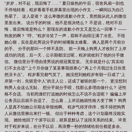
“岁岁，对不起，我后悔了……” 夏日燥热的午后，宿舍风扇一刻也
一万块程岁：这还不简单？于是飞快给自己安排了一个新款苹果手
不停地转着，程岁看着手机屏幕里出现的小作文，一瞬间以为自己
机程岁拿着渣前任换的新手机心里美滋滋的想，一个烂男人换一万
热晕了。 这人是谁？ 这么卑微的道歉小作文，竟然能从此人的微信
块，这买卖就算只能做一笔也值；不成想这天以后，她遇到的所有
里发出来。 说分手的时候，他不是很决绝么？ 不是说，绝对不后
桃花运竟然都能在系统那儿换成钱程岁：#觉醒了，猎杀时刻！##都
悔，谁后悔谁是狗么？ 那现在的道歉小作文又是怎么一回事？ ——
让开，没有男人能阻止我赚钱#—程岁就这样过上了富婆生活，直到
狗发的啊？ “哼。”程岁冷笑了一声，双眸不由得泛满了冷意。 不怪
钱越来越多，她好奇问了系统一句：“系统，我献祭的桃花运都去了
她心狠，实在是此男说分手的时候嘴脸太难看。 俩人是两个月前分
哪里？”系统第一次喉头哽住：“额……当然是去了缺桃花的人那
的手。 分手的那叫一个猝不及防。 前一天晚上狗男人才收到了上岸
里。”程岁：？？？二十七岁就跻身华国福布斯排行榜的江衍被誉为
成功的消息，后一天，公示期都没过呢，程岁就收到了他的分手微
华国最值钱的男人，几乎每小时就要进账超过百万美金；作为人尽
信。 微信里分手理由渣男说的很冠冕堂皇。 无非就是什么“其实咱
皆知的工作狂，江衍平日里最为人所诟病的就是他的感情状况接近
们不太合适”“上个月你做了某某事我很寒心”“再上个月我过生日你竟
三十岁的他竟然从未传过一次绯闻，简直就是一个恋爱绝缘体；在
然没卡点”。 程岁看完都气笑了。 她没想到她程岁有朝一日成了“上
江衍心中，利益第一，公司第二，爱情？爱情值多少美金？直到有
岸第一剑，先斩意中人”的主人公，还成了被斩的那一个。 更没想到
一天，也许是老天都看不过去，给他绑定了一个桃花运系统，不由
狗男人会这么无耻。 想分手就分手呗，找那么多理由做什么？ 还性
分说扣他的钱然后送他桃花运如果是正经桃花运也就算了，江衍勉
格不合适。 当初死缠烂打追她的时候怎么不说不合适呢？ 偏偏上岸
强还能理解送些男人给他是怎么回事？江衍对这件事起了疑心，通
公务员以后就不合适了。 怎么着，上岸后她就性格大变了啊？ 狗男
过暗中调查，他锁定了一个叫做程岁的女孩；如果他没猜错，他用
人是真不怕她公示期去举报他啊。 程岁气得牙痒痒，恨不得把狗男
钱换来的桃花运，都是属于这个女孩儿的一开始的江衍：“哪里来的
人从微信里揪出来打一顿。 但出于种种考虑，这个计划最终没能实
妖怪？眼光还这么差，竟招惹一些渣男。”后来的江衍：“岁岁今天只
现。 她给他回了个滚字以后，就算是默认了这段关系的结束。 毕竟
花了五十万，是有什么心事吗？”——神豪爽文，日常轻松搞笑流有
对于程岁来说，在分手以后，再浪费一秒的情绪给前任都是多余。
感情线，文中会出现大量品牌，跟现实可能有差距，一切为剧情服