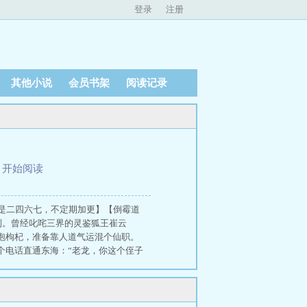
登录
注册
其他小说
会员书架
阅读记录
、
开始阅读
是二四六七，不定期加更】【倒霉道
制。曾经叱咤三界的灵鉴狐王崔云
泡枸杞，准备靠人道气运混个仙职。
个电话直通东海：“老龙，你这个侄子
凶鸟想血祭满城，强行破境？崔云心瞥
最后两脑袋已开始互啄争抢：“我先按
笑：“换把新锁，或者，我找块补天
下的特别事务科，堪称藏龙卧虎、遍