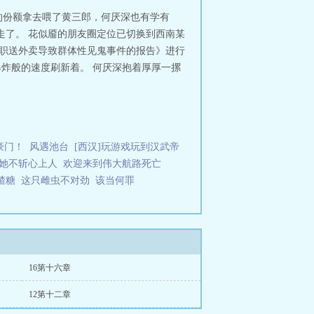
来饿死鬼。全科上下都认定，这种晦
的份额拿去喂了黄三郎，何厌深也有学有
样。更无人见过，道士在深夜现出森
走了。 花似靥的朋友圈定位已切换到西南某
”崔云心抬手，轻弹他的额头：“出
兼职送外卖导致群体性见鬼事件的报告》进行
的大狗。“是，我没出息。” 阅读指
爆炸般的速度刷新着。 何厌深抱着厚厚一摞
+中式克系】【阴暗绿茶心机攻x温吞失
面容苍白，眉眼却浓丽得惊心，如同
，庙里的神像泥塑木雕，面目混沌，
头一颤：“我……是不是见过你？”
停开始做梦了。梦里有个面容模糊的
的珍宝。动作轻缓得近乎虔诚，又贪
豪门！
风遇池台
[西汉]玩游戏玩到汉武帝
他挣扎着问。“连夫君都忘了？”男人
她不斩心上人
欢迎来到伟大航路死亡
醒来便是。”“……别！”太无者，不
突然转身，身后的影子会偶尔站起。
楂糖
这只雌虫不对劲
该当何罪
的泥人。江南的蚕神在茧里翻身，用
停从死亡尽头归来，行走于这片行将
“我是这世上最污秽、最不该存在的东
）：“那我这样，会不会和你般配一
16第十六章
12第十二章