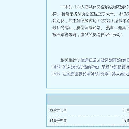
地奇葩。尤其是
一本的《非人智慧体安全燃放烟花爆竹
气玩意儿，早晚
样。 特殊事务科办公室里空了大半。 祁
然的鬼王之相，将
处雨林，底下舒恰晓评论：“花姐！给我带
息。”滔天鬼气
最后的搏斗，神情沉静如常。 然而，他桌
南：1、1v1，
忆人机受】死去
报表蹭过来时，看到的就是自家科长对...
古画中走出的艳
只勉强捏出个人
无人回应。可他
男人，将他困在
相邻推荐：
隐居日常从被逼婚开始[种田
婪得不容挣脱。楚
时期
流入婚恋市场的孕妇
爱豆他妈是顶
的低笑贴着他耳廓
RPG
在诡异世界扮演神明[快穿]
可名，不可状。
路人她太
上海黄浦江底的
丝线牵住永无尽
就木、却又无比
西，还长着很多
点？”高夙：“…
19第十九章
18
15第十五章
14