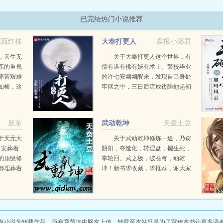
已完结热门小说推荐
吃西红柿
大奉打更人
卖报小郎君
，天生无
关于大奉打更人这个世界，有
亲的重视
儒有道有佛有妖有术士。警校毕业
痛苦艰难
的许七安幽幽醒来，发现自己身处
如梭，这
牢狱之中，三日后流放边陲他起初
青年，真
的目的只是自保，顺便在这个没有
流星化作
人权的社会里当个富家翁悠闲度
流星泪在
日。多年后，许七...
辰东
武动乾坤
天蚕土豆
于天元大
关于武动乾坤修炼一途，乃窃
了安葬着
阴阳，夺造化，转涅盘，握生死，
的顶级修
掌轮回。武之极，破苍穹，动乾
都埋葬着
坤！新书求收藏，求推荐，谢大家
一片属于
onno...
凡的青年
古神墓中
有小说为转载作品，所有章节均由网友上传，转载至本站只是为了宣传本书让更多读