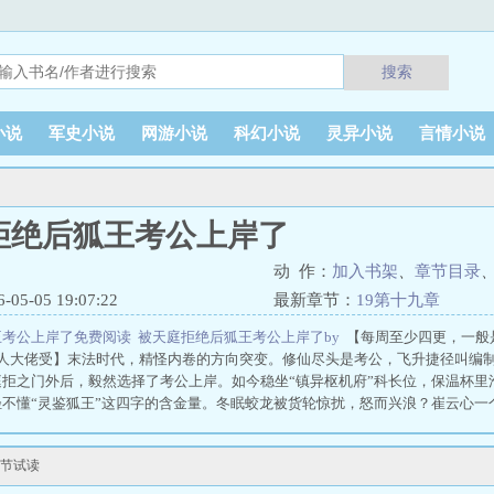
搜索
小说
军史小说
网游小说
科幻小说
灵异小说
言情小说
拒绝后狐王考公上岸了
动 作：
加入书架
、
章节目录
5-05 19:07:22
最新章节：
19第十九章
王考公上岸了免费阅读
被天庭拒绝后狐王考公上岸了by
【每周至少四更，一般
美人大佬受】末法时代，精怪内卷的方向突变。修仙尽头是考公，飞升捷径叫编
庭拒之门外后，毅然选择了考公上岸。如今稳坐“镇异枢机府”科长位，保温杯里
不懂“灵鉴狐王”这四字的含金量。冬眠蛟龙被货轮惊扰，怒而兴浪？崔云心一
话，今晚我就拿他炖汤了。”对面秒速赔笑：“要要要！这就领走管教！”九头
袖子：“等我拧到第八个头，剩下那个大概就肯写检讨了。”结果只拧下七个，
章节试读
错！”鬼门关年久失修，造成百鬼夜行？崔云心单手扣住摇晃的城门，对里面笑了
位一起焊死。”鬼差瑟瑟发抖：“换！连夜换！大佬您先松手——” *崔云心麾