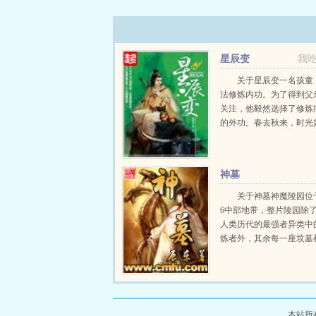
星辰变
我
关于星辰变一名孩童
法修炼内功。为了得到父
关注，他毅然选择了修炼
的外功。春去秋来，时光
个孩童长大了变成了一名
正改变他的命运，是一颗
的神秘晶石流星泪。这颗
神墓
青年无...
关于神墓神魔陵园位
6中部地带，整片陵园除
人类历代的最强者异类中
炼者外，其余每一座坟墓
一位远古的神或魔，这是
神魔的安息之地。一个平
死去万载岁月之后，从远
复活而出，望...
本站所