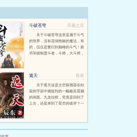
斗破苍穹
天蚕土豆
关于斗破苍穹这里是属于斗气
的世界，没有花俏艳丽的魔法，有
的，仅仅是繁衍到巅峰的斗气！新
书等级制度斗者，斗师，大斗师，
斗灵，斗王，斗皇，斗宗，斗尊，
斗圣，斗帝。想要知道异界的斗气
在发展到巅峰之后...
遮天
辰东
关于遮天这是太空探测器在枯
寂的宇宙中捕捉到的一幅极其震撼
的画面。九龙拉棺，究竟是回到了
上古，还是来到了星空的彼岸？一
个浩大的仙侠世界，光怪陆离，神
秘无尽。热血似火山沸腾，激情若
瀚海汹涌，欲望如深渊无止境登天
路，踏歌行...
者欣赏。