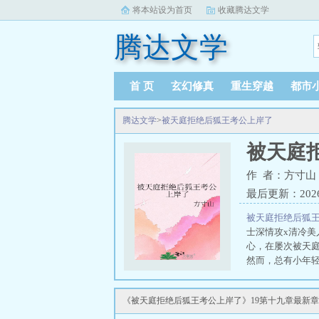
将本站设为首页
收藏腾达文学
腾达文学
首 页
玄幻修真
重生穿越
都市
腾达文学
>
被天庭拒绝后狐王考公上岸了
被天庭
作 者：方寸山
最后更新：2026-0
被天庭拒绝后狐
士深情攻x清冷
心，在屡次被天
然而，总有小年轻
还要不要？不要的
了一眼天空，挽起
《被天庭拒绝后狐王考公上岸了》19第十九章最新
爪印！让我先认
石来，把门和诸