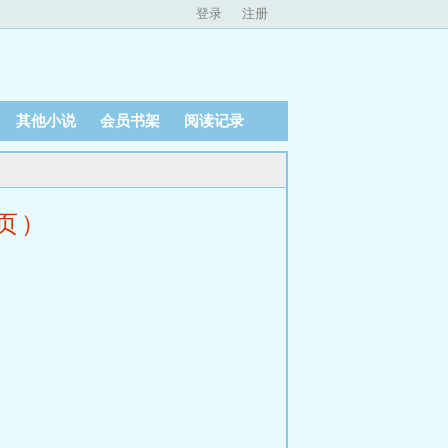
登录
注册
其他小说
会员书架
阅读记录
页）