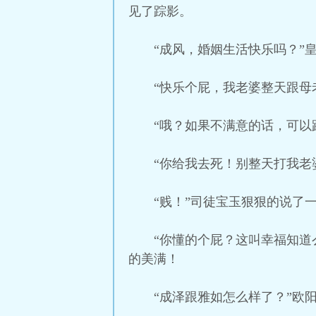
见了踪影。
“成风，婚姻生活快乐吗？”
“快乐个屁，我老婆整天跟母
“哦？如果不满意的话，可以
“你给我去死！别整天打我老
“贱！”司徒宝玉狠狠的说了
“你懂的个屁？这叫幸福知道
的美满！
“成泽跟雅如怎么样了？”欧