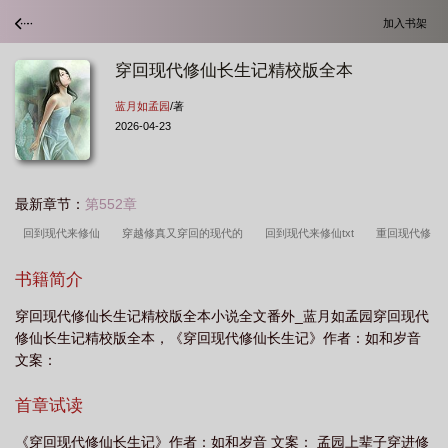
加入书架
穿回现代修仙长生记精校版全本
蓝月如孟园
/著
2026-04-23
最新章节：
第552章
回到现代来修仙
穿越修真又穿回的现代的
回到现代来修仙txt
重回现代修
仙
穿越修真回到现代的
回到现代修仙gl
穿回现代修仙女
求重生回现代
书籍简介
的修真文
穿回现代的
重生穿越现代修仙
重生回到现代重新修真
穿越回
穿回现代修仙长生记精校版全本小说全文番外_蓝月如孟园穿回现代
现代修仙
穿越修仙后又回到现代
修仙穿回现代好种田
穿越修仙后又回现代
修仙长生记精校版全本，《穿回现代修仙长生记》作者：如和岁音
的
穿越修真又穿回现代
穿回现代修仙
穿越修仙回现代
修仙后穿越回现
文案：
代
现代穿越修仙再穿回现代
首章试读
《穿回现代修仙长生记》作者：如和岁音 文案： 孟园上辈子穿进修