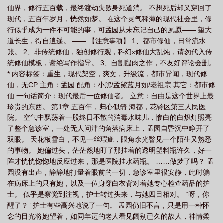
仙界，修行五百载，最终渡劫失败身死道消。 不想死后却又穿回了
现代，五百年岁月，恍然如梦。 在这个灵气稀薄的现代社会里，修
行似乎成为一件不可能的事，可孟园从未忘记自己的夙愿—— 望大
道长生，得自逍遥。 —— 【注意事项】 1、都市修仙，日常流水
账。 2、非传统修仙，独创修行观，科幻x修仙大乱炖，请勿代入传
统修仙模板，谢绝写作指导。 3、自割腿肉之作，不友好评论会删。
* 内容标签：重生，现代架空，爽文，升级流，都市异闻，现代修
仙，无CP 主角：孟园 配角：小黑/孟黛蓝月如/老祖宗 其它：都市修
仙 一句话简介：现代最后一位修仙者。 立意：自由是这个世界上最
珍贵的东西。 第1章 五百年，归心似箭 海都，花铃区第三人民医
院。 空气中飘荡着一股终日不散的消毒水味儿，惨白的白炽灯照亮
了整个急诊室，一处无人问津的角落病床上，孟园自昏沉中睁开了
双眼。 天花板雪白，不见一丝瑕疵，眼角余光瞥见一个陌生又熟悉
的事物。 她偏过头，茫茫然地盯了那挂着的透明塑料瓶许久，好一
阵才恍恍惚惚地反应过来，那是医院挂水药瓶。 ……做梦了吗？ 孟
园没有出声，静静地打量着眼前的一切，急诊室里很安静，此时躺
在病床上的只有她，以及一位身穿白衣背对着她专心检查药品的护
士。 似乎是察觉到注视，护士转过头来，与她四目相对。 “呀，你
醒了？” 护士有些高兴地说了一句。 孟园仍旧不言，只是用一种怀
念的目光将她望着，如同年迈的老人看见阔别已久的故人，神情柔